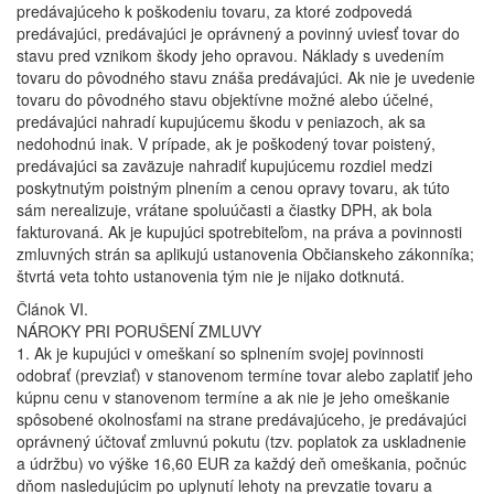
predávajúceho k poškodeniu tovaru, za ktoré zodpovedá
predávajúci, predávajúci je oprávnený a povinný uviesť tovar do
stavu pred vznikom škody jeho opravou. Náklady s uvedením
tovaru do pôvodného stavu znáša predávajúci. Ak nie je uvedenie
tovaru do pôvodného stavu objektívne možné alebo účelné,
predávajúci nahradí kupujúcemu škodu v peniazoch, ak sa
nedohodnú inak. V prípade, ak je poškodený tovar poistený,
predávajúci sa zaväzuje nahradiť kupujúcemu rozdiel medzi
poskytnutým poistným plnením a cenou opravy tovaru, ak túto
sám nerealizuje, vrátane spoluúčasti a čiastky DPH, ak bola
fakturovaná. Ak je kupujúci spotrebiteľom, na práva a povinnosti
zmluvných strán sa aplikujú ustanovenia Občianskeho zákonníka;
štvrtá veta tohto ustanovenia tým nie je nijako dotknutá.
Článok VI.
NÁROKY PRI PORUŠENÍ ZMLUVY
1. Ak je kupujúci v omeškaní so splnením svojej povinnosti
odobrať (prevziať) v stanovenom termíne tovar alebo zaplatiť jeho
kúpnu cenu v stanovenom termíne a ak nie je jeho omeškanie
spôsobené okolnosťami na strane predávajúceho, je predávajúci
oprávnený účtovať zmluvnú pokutu (tzv. poplatok za uskladnenie
a údržbu) vo výške 16,60 EUR za každý deň omeškania, počnúc
dňom nasledujúcim po uplynutí lehoty na prevzatie tovaru a