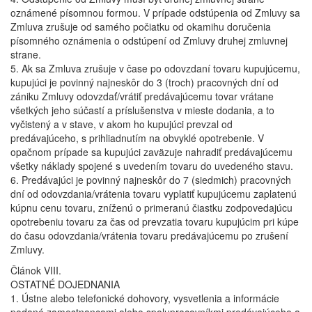
oznámené písomnou formou. V prípade odstúpenia od Zmluvy sa
Zmluva zrušuje od samého počiatku od okamihu doručenia
písomného oznámenia o odstúpení od Zmluvy druhej zmluvnej
strane.
5. Ak sa Zmluva zrušuje v čase po odovzdaní tovaru kupujúcemu,
kupujúci je povinný najneskôr do 3 (troch) pracovných dní od
zániku Zmluvy odovzdať/vrátiť predávajúcemu tovar vrátane
všetkých jeho súčastí a príslušenstva v mieste dodania, a to
vyčistený a v stave, v akom ho kupujúci prevzal od
predávajúceho, s prihliadnutím na obvyklé opotrebenie. V
opačnom prípade sa kupujúci zaväzuje nahradiť predávajúcemu
všetky náklady spojené s uvedením tovaru do uvedeného stavu.
6. Predávajúci je povinný najneskôr do 7 (siedmich) pracovných
dní od odovzdania/vrátenia tovaru vyplatiť kupujúcemu zaplatenú
kúpnu cenu tovaru, zníženú o primeranú čiastku zodpovedajúcu
opotrebeniu tovaru za čas od prevzatia tovaru kupujúcim pri kúpe
do času odovzdania/vrátenia tovaru predávajúcemu po zrušení
Zmluvy.
Článok VIII.
OSTATNÉ DOJEDNANIA
1. Ústne alebo telefonické dohovory, vysvetlenia a informácie