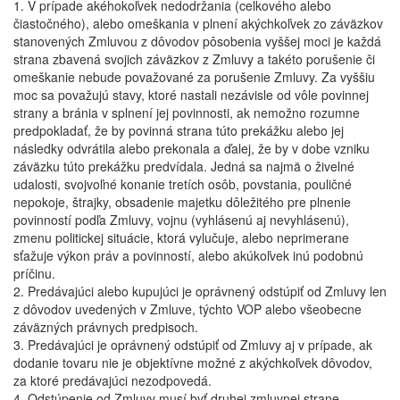
1. V prípade akéhokoľvek nedodržania (celkového alebo
čiastočného), alebo omeškania v plnení akýchkoľvek zo záväzkov
stanovených Zmluvou z dôvodov pôsobenia vyššej moci je každá
strana zbavená svojich záväzkov z Zmluvy a takéto porušenie či
omeškanie nebude považované za porušenie Zmluvy. Za vyššiu
moc sa považujú stavy, ktoré nastali nezávisle od vôle povinnej
strany a bránia v splnení jej povinnosti, ak nemožno rozumne
predpokladať, že by povinná strana túto prekážku alebo jej
následky odvrátila alebo prekonala a ďalej, že by v dobe vzniku
záväzku túto prekážku predvídala. Jedná sa najmä o živelné
udalosti, svojvoľné konanie tretích osôb, povstania, pouličné
nepokoje, štrajky, obsadenie majetku dôležitého pre plnenie
povinností podľa Zmluvy, vojnu (vyhlásenú aj nevyhlásenú),
zmenu politickej situácie, ktorá vylučuje, alebo neprimerane
sťažuje výkon práv a povinností, alebo akúkoľvek inú podobnú
príčinu.
2. Predávajúci alebo kupujúci je oprávnený odstúpiť od Zmluvy len
z dôvodov uvedených v Zmluve, týchto VOP alebo všeobecne
záväzných právnych predpisoch.
3. Predávajúci je oprávnený odstúpiť od Zmluvy aj v prípade, ak
dodanie tovaru nie je objektívne možné z akýchkoľvek dôvodov,
za ktoré predávajúci nezodpovedá.
4. Odstúpenie od Zmluvy musí byť druhej zmluvnej strane