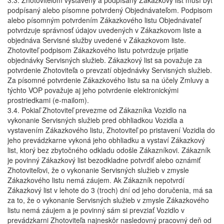
3.3. Zhotoviteľom vystavený a podpísaný Zákazkový list musí byť
podpísaný alebo písomne potvrdený Objednávateľom. Podpisom
alebo písomným potvrdením Zákazkového listu Objednávateľ
potvrdzuje správnosť údajov uvedených v Zákazkovom liste a
objednáva Servisné služby uvedené v Zákazkovom liste.
Zhotoviteľ podpisom Zákazkového listu potvrdzuje prijatie
objednávky Servisných služieb. Zákazkový list sa považuje za
potvrdenie Zhotoviteľa o prevzatí objednávky Servisných služieb.
Za písomné potvrdenie Zákazkového listu sa na účely Zmluvy a
týchto VOP považuje aj jeho potvrdenie elektronickými
prostriedkami (e-mailom).
3.4. Pokiaľ Zhotoviteľ prevezme od Zákazníka Vozidlo na
vykonanie Servisných služieb pred obhliadkou Vozidla a
vystavením Zákazkového listu, Zhotoviteľ po pristavení Vozidla do
jeho prevádzkarne vykoná jeho obhliadku a vystaví Zákazkový
list, ktorý bez zbytočného odkladu odošle Zákazníkovi. Zákazník
je povinný Zákazkový list bezodkladne potvrdiť alebo oznámiť
Zhotoviteľovi, že o vykonanie Servisných služieb v zmysle
Zákazkového listu nemá záujem. Ak Zákazník nepotvrdí
Zákazkový list v lehote do 3 (troch) dní od jeho doručenia, má sa
za to, že o vykonanie Servisných služieb v zmysle Zákazkového
listu nemá záujem a je povinný sám si prevziať Vozidlo v
prevádzkarni Zhotoviteľa najneskôr nasledovný pracovný deň od