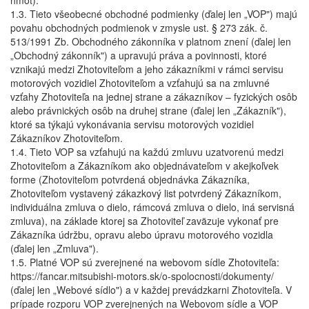
hmôt).
1.3. Tieto všeobecné obchodné podmienky (ďalej len „VOP") majú
povahu obchodných podmienok v zmysle ust. § 273 zák. č.
513/1991 Zb. Obchodného zákonníka v platnom znení (ďalej len
„Obchodný zákonník") a upravujú práva a povinnosti, ktoré
vznikajú medzi Zhotoviteľom a jeho zákazníkmi v rámci servisu
motorových vozidiel Zhotoviteľom a vzťahujú sa na zmluvné
vzťahy Zhotoviteľa na jednej strane a zákazníkov – fyzických osôb
alebo právnických osôb na druhej strane (ďalej len „Zákazník"),
ktoré sa týkajú vykonávania servisu motorových vozidiel
Zákazníkov Zhotoviteľom.
1.4. Tieto VOP sa vzťahujú na každú zmluvu uzatvorenú medzi
Zhotoviteľom a Zákazníkom ako objednávateľom v akejkoľvek
forme (Zhotoviteľom potvrdená objednávka Zákazníka,
Zhotoviteľom vystavený zákazkový list potvrdený Zákazníkom,
individuálna zmluva o dielo, rámcová zmluva o dielo, iná servisná
zmluva), na základe ktorej sa Zhotoviteľ zaväzuje vykonať pre
Zákazníka údržbu, opravu alebo úpravu motorového vozidla
(ďalej len „Zmluva").
1.5. Platné VOP sú zverejnené na webovom sídle Zhotoviteľa:
https://fancar.mitsubishi-motors.sk/o-spolocnosti/dokumenty/
(ďalej len „Webové sídlo") a v každej prevádzkarni Zhotoviteľa. V
prípade rozporu VOP zverejnených na Webovom sídle a VOP