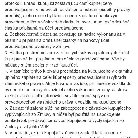
protokolu uhradí kupujúci zostávajúcu časť kúpnej ceny
predávajúcemu v hotovosti (pokiaľ tomu nebráni osobitný právny
predpis), alebo môže byť kúpna cena zaplatená bankovým
prevodom, pričom však v deň dodania tovaru musí byť príslušná
čiastka pripísaná na účet predávajúceho.
2. Bezhotovostná platba sa považuje za riadne vykonanú až v
okamihu pripísania príslušnej čiastky na bankový účet
predávajúceho uvedený v Zmluve.
3. Platba prostredníctvom zaručených šekov a platobných kariet
je prípustná len po písomnom súhlase predávajúceho. Všetky
náklady s tým spojené hradí kupujúci.
4. Vlastnícke právo k tovaru prechádza na kupujúceho v okamihu
úplného zaplatenia celej kúpnej ceny predávajúcemu (výhrada
vlastníckeho práva). Ak je tovarom vozidlo, prihlásenie vozidla do
evidencie motorových vozidiel alebo vykonanie zmeny vlastníka
vozidla v evidencii motorových vozidiel nemá vplyv na
prevod/prechod vlastníckeho práva k vozidlu na kupujúceho.
5. Zaplatená záloha slúži na zabezpečenie záväzkov kupujúceho
vyplývajúcich zo Zmluvy a môže byť použitá na uspokojenie
pohľadávok predávajúceho voči kupujúcemu vyplývajúcich zo
Zmluvy a z týchto VOP.
6. V prípade, ak má kupujúci v úmysle zaplatiť kúpnu cenu z