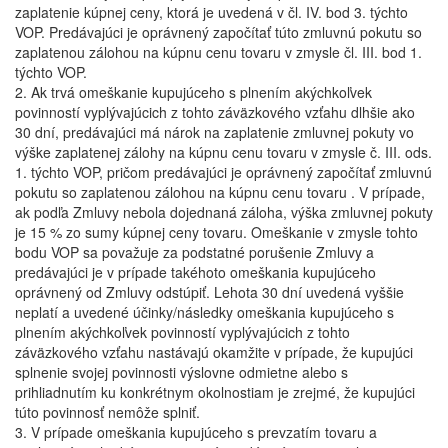
zaplatenie kúpnej ceny, ktorá je uvedená v čl. IV. bod 3. týchto
VOP. Predávajúci je oprávnený započítať túto zmluvnú pokutu so
zaplatenou zálohou na kúpnu cenu tovaru v zmysle čl. III. bod 1.
týchto VOP.
2. Ak trvá omeškanie kupujúceho s plnením akýchkoľvek
povinností vyplývajúcich z tohto záväzkového vzťahu dlhšie ako
30 dní, predávajúci má nárok na zaplatenie zmluvnej pokuty vo
výške zaplatenej zálohy na kúpnu cenu tovaru v zmysle č. III. ods.
1. týchto VOP, pričom predávajúci je oprávnený započítať zmluvnú
pokutu so zaplatenou zálohou na kúpnu cenu tovaru . V prípade,
ak podľa Zmluvy nebola dojednaná záloha, výška zmluvnej pokuty
je 15 % zo sumy kúpnej ceny tovaru. Omeškanie v zmysle tohto
bodu VOP sa považuje za podstatné porušenie Zmluvy a
predávajúci je v prípade takéhoto omeškania kupujúceho
oprávnený od Zmluvy odstúpiť. Lehota 30 dní uvedená vyššie
neplatí a uvedené účinky/následky omeškania kupujúceho s
plnením akýchkoľvek povinností vyplývajúcich z tohto
záväzkového vzťahu nastávajú okamžite v prípade, že kupujúci
splnenie svojej povinnosti výslovne odmietne alebo s
prihliadnutím ku konkrétnym okolnostiam je zrejmé, že kupujúci
túto povinnosť nemôže splniť.
3. V prípade omeškania kupujúceho s prevzatím tovaru a