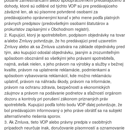
podané zamestnancami alebo spolupracovníkmi predávajúceho a
dohody, ktoré sú odlišné od týchto VOP sú pre predávajúceho
záväzné len, ak sú písomne potvrdené osobami za
predávajúceho oprávnenými konať v jeho mene podľa platných
právnych predpisov (predovšetkým osobami štatutárov a
prokuristov zapísanými v Obchodnom registri).
2. Kupujúci, ktorý je spotrebiteľom, podpisom objednávky na tovar
a/alebo Zmluvy potvrdzuje, že ho predávajúci pred uzavretím
Zmluvy alebo ak sa Zmluva uzatvára na základe objednávky pred
tým, ako kupujúci odoslal objednávku, jasným a zrozumiteľným
spôsobom oboznámil so všetkými jeho právami spotrebiteľa,
najmä, avšak nielen, s jeho právom na výrobky a služby v bežnej
kvalite, právom na uplatnenie reklamácie, podmienkami a
spôsobom vybavovania reklamácií, kde možno reklamáciu
uplatniť, právom na náhradu škody, právom na informácie,
právom na ochranu zdravia, bezpečnosti a ekonomických
záujmov a právom na podávanie podnetov a sťažností orgánom
dozoru a kontroly pri porušení zákonom priznaných práv
spotrebiteľa. Kupujúci podľa tohto bodu VOP ďalej potvrdzuje, že
bol predávajúcim informovaný o jeho práve obrátiť sa na subjekt
alternatívneho riešenia sporov.
3. Ak Zmluva, tieto VOP alebo právny predpis v osobitných
prípadoch neurčuje inak, doručovanie písomností a oznamovanie