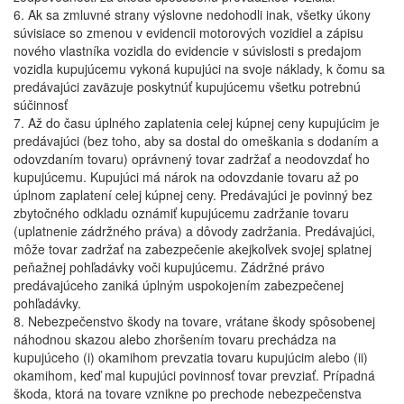
6. Ak sa zmluvné strany výslovne nedohodli inak, všetky úkony
súvisiace so zmenou v evidencii motorových vozidiel a zápisu
nového vlastníka vozidla do evidencie v súvislosti s predajom
vozidla kupujúcemu vykoná kupujúci na svoje náklady, k čomu sa
predávajúci zaväzuje poskytnúť kupujúcemu všetku potrebnú
súčinnosť
7. Až do času úplného zaplatenia celej kúpnej ceny kupujúcim je
predávajúci (bez toho, aby sa dostal do omeškania s dodaním a
odovzdaním tovaru) oprávnený tovar zadržať a neodovzdať ho
kupujúcemu. Kupujúci má nárok na odovzdanie tovaru až po
úplnom zaplatení celej kúpnej ceny. Predávajúci je povinný bez
zbytočného odkladu oznámiť kupujúcemu zadržanie tovaru
(uplatnenie zádržného práva) a dôvody zadržania. Predávajúci,
môže tovar zadržať na zabezpečenie akejkoľvek svojej splatnej
peňažnej pohľadávky voči kupujúcemu. Zádržné právo
predávajúceho zaniká úplným uspokojením zabezpečenej
pohľadávky.
8. Nebezpečenstvo škody na tovare, vrátane škody spôsobenej
náhodnou skazou alebo zhoršením tovaru prechádza na
kupujúceho (i) okamihom prevzatia tovaru kupujúcim alebo (ii)
okamihom, keď mal kupujúci povinnosť tovar prevziať. Prípadná
škoda, ktorá na tovare vznikne po prechode nebezpečenstva