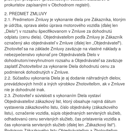
prokuristov zapísanými v Obchodnom registri).
2. PREDMET ZMLUVY
2.1. Predmetom Zmluvy je vykonanie diela pre Zákazníka, ktorým
je údržba, oprava alebo úprava motorového vozidla (ďalej len
„Dielo") v rozsahu špecifikovanom v Zmluve za dohodnutú
odplatu (cenu diela). Objednávateľom podľa Zmluvy je Zákazník
označený ako objednávateľ v Zmluve (ďalej len „Objednávateľ").
Zhotoviteľ sa na základe Zmluvy zaväzuje na vlastné náklady a
nebezpečenstvo vykonať pre Objednávateľa Dielo v
dohodnutom/nevyhnutnom rozsahu a Objednávateľ sa zaväzuje
zaplatiť Zhotoviteľovi za vykonanie Diela dohodnutú cenu za
podmienok dohodnutých v Zmluve.
2.2. Súčasťou vykonania Diela je aj dodanie náhradných dielov,
prevádzkových hmôt a iných výrobkov Zhotoviteľom, ak v Zmluve
nie je dohodnuté inak.
2.3. Zhotoviteľ v súvislosti s vykonaním Diela vystaví
Objednávateľovi zákazkový list, ktorý obsahuje najmä dátum
vystavenia zákazkového listu, číslo objednávky (zákazkového
listu), označenie vozidla, súpis objednaných servisných služieb,
odhadovanú cenu servisných služieb, čas pristavenia vozidla a
čas vykonania servisných služieb (ďalej len „Zákazkový list").
Podpisom Zákazkového listu Objednávateľom a Zhotoviteľom