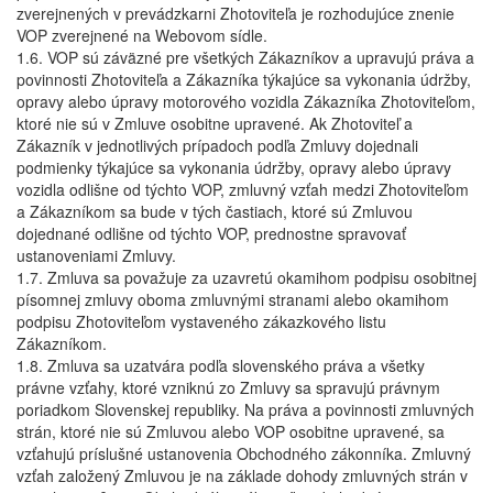
zverejnených v prevádzkarni Zhotoviteľa je rozhodujúce znenie
VOP zverejnené na Webovom sídle.
1.6. VOP sú záväzné pre všetkých Zákazníkov a upravujú práva a
povinnosti Zhotoviteľa a Zákazníka týkajúce sa vykonania údržby,
opravy alebo úpravy motorového vozidla Zákazníka Zhotoviteľom,
ktoré nie sú v Zmluve osobitne upravené. Ak Zhotoviteľ a
Zákazník v jednotlivých prípadoch podľa Zmluvy dojednali
podmienky týkajúce sa vykonania údržby, opravy alebo úpravy
vozidla odlišne od týchto VOP, zmluvný vzťah medzi Zhotoviteľom
a Zákazníkom sa bude v tých častiach, ktoré sú Zmluvou
dojednané odlišne od týchto VOP, prednostne spravovať
ustanoveniami Zmluvy.
1.7. Zmluva sa považuje za uzavretú okamihom podpisu osobitnej
písomnej zmluvy oboma zmluvnými stranami alebo okamihom
podpisu Zhotoviteľom vystaveného zákazkového listu
Zákazníkom.
1.8. Zmluva sa uzatvára podľa slovenského práva a všetky
právne vzťahy, ktoré vzniknú zo Zmluvy sa spravujú právnym
poriadkom Slovenskej republiky. Na práva a povinnosti zmluvných
strán, ktoré nie sú Zmluvou alebo VOP osobitne upravené, sa
vzťahujú príslušné ustanovenia Obchodného zákonníka. Zmluvný
vzťah založený Zmluvou je na základe dohody zmluvných strán v