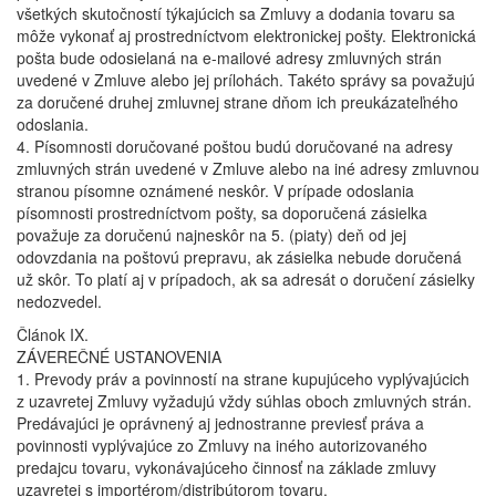
všetkých skutočností týkajúcich sa Zmluvy a dodania tovaru sa
môže vykonať aj prostredníctvom elektronickej pošty. Elektronická
pošta bude odosielaná na e-mailové adresy zmluvných strán
uvedené v Zmluve alebo jej prílohách. Takéto správy sa považujú
za doručené druhej zmluvnej strane dňom ich preukázateľného
odoslania.
4. Písomnosti doručované poštou budú doručované na adresy
zmluvných strán uvedené v Zmluve alebo na iné adresy zmluvnou
stranou písomne oznámené neskôr. V prípade odoslania
písomnosti prostredníctvom pošty, sa doporučená zásielka
považuje za doručenú najneskôr na 5. (piaty) deň od jej
odovzdania na poštovú prepravu, ak zásielka nebude doručená
už skôr. To platí aj v prípadoch, ak sa adresát o doručení zásielky
nedozvedel.
Článok IX.
ZÁVEREČNÉ USTANOVENIA
1. Prevody práv a povinností na strane kupujúceho vyplývajúcich
z uzavretej Zmluvy vyžadujú vždy súhlas oboch zmluvných strán.
Predávajúci je oprávnený aj jednostranne previesť práva a
povinnosti vyplývajúce zo Zmluvy na iného autorizovaného
predajcu tovaru, vykonávajúceho činnosť na základe zmluvy
uzavretej s importérom/distribútorom tovaru.