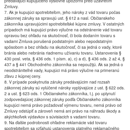
predávajúci kupujúceho výslovne upozornil pred uzavretím
Zmluvy.
7. Ak je kupujúci spotrebiteľom, jeho nároky z vád tovaru počas
zákonnej záruky sa spravujú ust. § 612 a nasl. Občianskeho
zákonníka upravujúcimi spotrebiteľské kúpne zmluvy. V ostatných
prípadoch má kupujúci právo výlučne na odstránenie vád tovaru
opravou bez ohľadu na skutočnosť, či bola dodaním tovaru s
vadami Zmluva porušená podstatným alebo nepodstatným
spôsobom a bez ohľadu na skutočnosť, či sa jedná o vady, ktoré
bránia alebo nebránia riadnemu užívaniu tovaru. Ustanovenia §
430 posl. veta, § 436 ods. 1 písm. a), c) a d), § 436 ods. 2 až 4, §
437 a § 441 Obchodného zákonníka sa nepoužijú. Ak sa jedná o
neodstrániteľné vady, kupujúci má právo výlučne na primeranú
zľavu z kúpnej ceny.
8. V prípade poskytnutia záruky predávajúcim nad rozsah
zákonnej záruky sú vylúčené nároky vyplývajúce z ust. § 622 ods.
2 a ust. § 623 ods. 1 Občianskeho zákonníka, t.j. po uplynutí
zodpovedajúcej zákonnej záruky podľa Občianskeho zákonníka
kupujúci nemá právo požadovať výmenu tovaru, nemá právo od
Zmluvy odstúpiť a zároveň nemá ani právo na náhradu škody a
akýchkoľvek výdavkov s súvisiacich s vadami tovaru.
9. Na ďalšie podrobnosti ohľadne reklamácie vád tovaru
spotrebiteľom sa vzťahujú ustanovenia platného reklamačného