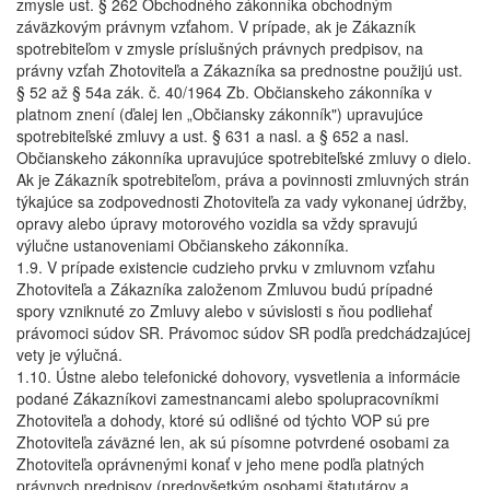
zmysle ust. § 262 Obchodného zákonníka obchodným
záväzkovým právnym vzťahom. V prípade, ak je Zákazník
spotrebiteľom v zmysle príslušných právnych predpisov, na
právny vzťah Zhotoviteľa a Zákazníka sa prednostne použijú ust.
§ 52 až § 54a zák. č. 40/1964 Zb. Občianskeho zákonníka v
platnom znení (ďalej len „Občiansky zákonník") upravujúce
spotrebiteľské zmluvy a ust. § 631 a nasl. a § 652 a nasl.
Občianskeho zákonníka upravujúce spotrebiteľské zmluvy o dielo.
Ak je Zákazník spotrebiteľom, práva a povinnosti zmluvných strán
týkajúce sa zodpovednosti Zhotoviteľa za vady vykonanej údržby,
opravy alebo úpravy motorového vozidla sa vždy spravujú
výlučne ustanoveniami Občianskeho zákonníka.
1.9. V prípade existencie cudzieho prvku v zmluvnom vzťahu
Zhotoviteľa a Zákazníka založenom Zmluvou budú prípadné
spory vzniknuté zo Zmluvy alebo v súvislosti s ňou podliehať
právomoci súdov SR. Právomoc súdov SR podľa predchádzajúcej
vety je výlučná.
1.10. Ústne alebo telefonické dohovory, vysvetlenia a informácie
podané Zákazníkovi zamestnancami alebo spolupracovníkmi
Zhotoviteľa a dohody, ktoré sú odlišné od týchto VOP sú pre
Zhotoviteľa záväzné len, ak sú písomne potvrdené osobami za
Zhotoviteľa oprávnenými konať v jeho mene podľa platných
právnych predpisov (predovšetkým osobami štatutárov a