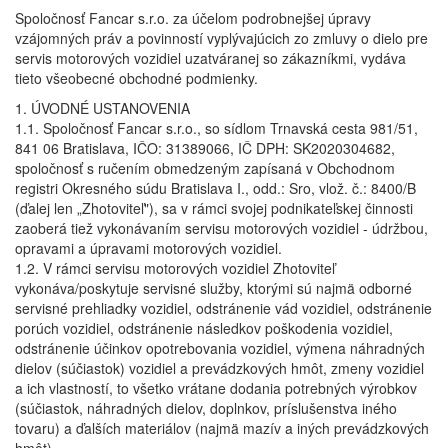
Spoločnosť Fancar s.r.o. za účelom podrobnejšej úpravy
vzájomných práv a povinností vyplývajúcich zo zmluvy o dielo pre
servis motorových vozidiel uzatváranej so zákazníkmi, vydáva
tieto všeobecné obchodné podmienky.
1. ÚVODNÉ USTANOVENIA
1.1. Spoločnosť Fancar s.r.o., so sídlom Trnavská cesta 981/51,
841 06 Bratislava, IČO: 31389066, IČ DPH: SK2020304682,
spoločnosť s ručením obmedzeným zapísaná v Obchodnom
registri Okresného súdu Bratislava I., odd.: Sro, vlož. č.: 8400/B
(ďalej len „Zhotoviteľ"), sa v rámci svojej podnikateľskej činnosti
zaoberá tiež vykonávaním servisu motorových vozidiel - údržbou,
opravami a úpravami motorových vozidiel.
1.2. V rámci servisu motorových vozidiel Zhotoviteľ
vykonáva/poskytuje servisné služby, ktorými sú najmä odborné
servisné prehliadky vozidiel, odstránenie vád vozidiel, odstránenie
porúch vozidiel, odstránenie následkov poškodenia vozidiel,
odstránenie účinkov opotrebovania vozidiel, výmena náhradných
dielov (súčiastok) vozidiel a prevádzkových hmôt, zmeny vozidiel
a ich vlastností, to všetko vrátane dodania potrebných výrobkov
(súčiastok, náhradných dielov, doplnkov, príslušenstva iného
tovaru) a ďalších materiálov (najmä mazív a iných prevádzkových