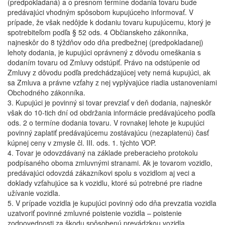
(predpokladaná) a o presnom termíne dodania tovaru bude
predávajúci vhodným spôsobom kupujúceho informovať. V
prípade, že však nedôjde k dodaniu tovaru kupujúcemu, ktorý je
spotrebiteľom podľa § 52 ods. 4 Občianskeho zákonníka,
najneskôr do 8 týždňov odo dňa predbežnej (predpokladanej)
lehoty dodania, je kupujúci oprávnený z dôvodu omeškania s
dodaním tovaru od Zmluvy odstúpiť. Právo na odstúpenie od
Zmluvy z dôvodu podľa predchádzajúcej vety nemá kupujúci, ak
sa Zmluva a právne vzťahy z nej vyplývajúce riadia ustanoveniami
Obchodného zákonníka.
3. Kupujúci je povinný si tovar prevziať v deň dodania, najneskôr
však do 10-tich dní od obdržania informácie predávajúceho podľa
ods. 2 o termíne dodania tovaru. V rovnakej lehote je kupujúci
povinný zaplatiť predávajúcemu zostávajúcu (nezaplatenú) časť
kúpnej ceny v zmysle čl. III. ods. 1. týchto VOP.
4. Tovar je odovzdávaný na základe preberacieho protokolu
podpísaného oboma zmluvnými stranami. Ak je tovarom vozidlo,
predávajúci odovzdá zákazníkovi spolu s vozidlom aj veci a
doklady vzťahujúce sa k vozidlu, ktoré sú potrebné pre riadne
užívanie vozidla.
5. V prípade vozidla je kupujúci povinný odo dňa prevzatia vozidla
uzatvoriť povinné zmluvné poistenie vozidla – poistenie
zodpovednosti za škodu spôsobenú prevádzkou vozidla.