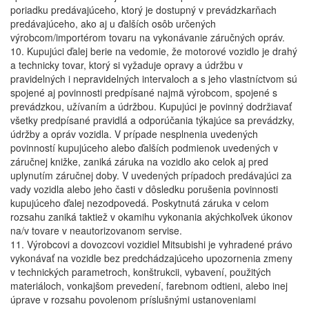
poriadku predávajúceho, ktorý je dostupný v prevádzkarňach
predávajúceho, ako aj u ďalších osôb určených
výrobcom/importérom tovaru na vykonávanie záručných opráv.
10. Kupujúci ďalej berie na vedomie, že motorové vozidlo je drahý
a technicky tovar, ktorý si vyžaduje opravy a údržbu v
pravidelných i nepravidelných intervaloch a s jeho vlastníctvom sú
spojené aj povinnosti predpísané najmä výrobcom, spojené s
prevádzkou, užívaním a údržbou. Kupujúci je povinný dodržiavať
všetky predpísané pravidlá a odporúčania týkajúce sa prevádzky,
údržby a opráv vozidla. V prípade nesplnenia uvedených
povinností kupujúceho alebo ďalších podmienok uvedených v
záručnej knižke, zaniká záruka na vozidlo ako celok aj pred
uplynutím záručnej doby. V uvedených prípadoch predávajúci za
vady vozidla alebo jeho časti v dôsledku porušenia povinnosti
kupujúceho ďalej nezodpovedá. Poskytnutá záruka v celom
rozsahu zaniká taktiež v okamihu vykonania akýchkoľvek úkonov
na/v tovare v neautorizovanom servise.
11. Výrobcovi a dovozcovi vozidiel Mitsubishi je vyhradené právo
vykonávať na vozidle bez predchádzajúceho upozornenia zmeny
v technických parametroch, konštrukcii, vybavení, použitých
materiáloch, vonkajšom prevedení, farebnom odtieni, alebo inej
úprave v rozsahu povolenom príslušnými ustanoveniami