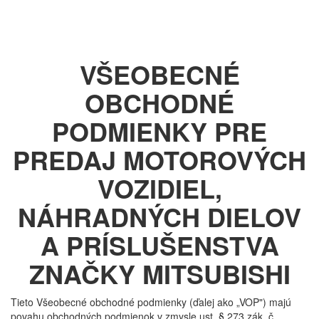
VŠEOBECNÉ
OBCHODNÉ
PODMIENKY PRE
PREDAJ MOTOROVÝCH
VOZIDIEL,
NÁHRADNÝCH DIELOV
A PRÍSLUŠENSTVA
ZNAČKY MITSUBISHI
Tieto Všeobecné obchodné podmienky (ďalej ako „VOP") majú
povahu obchodných podmienok v zmysle ust. § 273 zák. č.