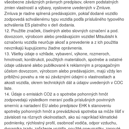
všeobecne záväzných právnych predpisov, okrem podstatných
zmien vlastností a výbavy, vyslovene uvedených v Zmluve.
Zmluva je riadne splnená predávajúcim, pokiaľ dodané vozidlo
zodpovedá schválenému typu vozidla podľa príslušného typového
schválenia ES platného v deň dodania.
12. Použitie značiek, číselných alebo slovných označení a pod.
dovozcom, výrobcom alebo predávajúcim vozidiel Mitsubishi k
označeniu vozidla neurčuje akosť a prevedenie a z ich použitia
nevznikajú kupujúcemu žiadne oprávnenia.
13. Všetky údaje o vzhľade, vybavení, výkone, rozmeroch,
hmotnosti, konštrukcii, použitých materiáloch, spotrebe a ostatné
údaje udávané alebo publikované k reklamným a propagačným
účelom dovozcom, výrobcom alebo predávajúcim, majú vždy len
približnú povahu a nie sú záväznými údajmi o vlastnostiach a
akosti vozidla, okrem technických dát a údajov uvedených v COC
liste.
14. Údaje o emisiách CO2 a o spotrebe pohonných hmôt
zodpovedajú výsledkom meraní podľa príslušných povinných
smerníc a nariadení EU alebo predpisov EHK k stanoveniu
spotreby pohonných hmôt a prevádzková spotreba sa môže líšiť v
závislosti na rôznych okolnostiach, ako sú napríklad klimatické
podmienky, rýchlostný profil, osobnosť vodiča, odpor vzduchu,
dynamika jazdy, zaťaženie vozidla, použité pneumatiky, zapnuté