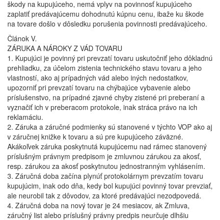
škody na kupujúceho, nemá vplyv na povinnosť kupujúceho
zaplatiť predávajúcemu dohodnutú kúpnu cenu, ibaže ku škode
na tovare došlo v dôsledku porušenia povinnosti predávajúceho.
Článok V.
ZÁRUKA A NÁROKY Z VÁD TOVARU
1. Kupujúci je povinný pri prevzatí tovaru uskutočniť jeho dôkladnú
prehliadku, za účelom zistenia technického stavu tovaru a jeho
vlastností, ako aj prípadných vád alebo iných nedostatkov,
upozorniť pri prevzatí tovaru na chýbajúce vybavenie alebo
príslušenstvo, na prípadné zjavné chyby zistené pri preberaní a
vyznačiť ich v preberacom protokole, inak stráca právo na ich
reklamáciu.
2. Záruka a záručné podmienky sú stanovené v týchto VOP ako aj
v záručnej knižke k tovaru a sú pre kupujúceho záväzné.
Akákoľvek záruka poskytnutá kupujúcemu nad rámec stanovený
príslušným právnym predpisom je zmluvnou zárukou za akosť,
resp. zárukou za akosť poskytnutou jednostranným vyhlásením.
3. Záručná doba začína plynúť protokolárnym prevzatím tovaru
kupujúcim, inak odo dňa, kedy bol kupujúci povinný tovar prevziať,
ale neurobil tak z dôvodov, za ktoré predávajúci nezodpovedá.
4. Záručná doba na nový tovar je 24 mesiacov, ak Zmluva,
záručný list alebo príslušný právny predpis neurčuje dlhšiu