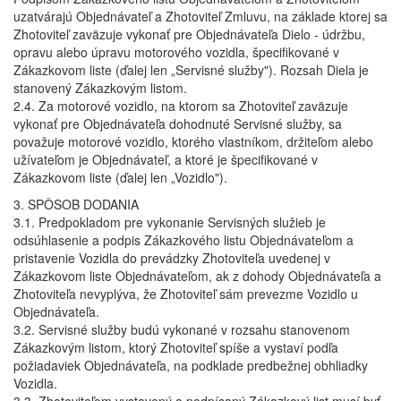
uzatvárajú Objednávateľ a Zhotoviteľ Zmluvu, na základe ktorej sa
Zhotoviteľ zaväzuje vykonať pre Objednávateľa Dielo - údržbu,
opravu alebo úpravu motorového vozidla, špecifikované v
Zákazkovom liste (ďalej len „Servisné služby"). Rozsah Diela je
stanovený Zákazkovým listom.
2.4. Za motorové vozidlo, na ktorom sa Zhotoviteľ zaväzuje
vykonať pre Objednávateľa dohodnuté Servisné služby, sa
považuje motorové vozidlo, ktorého vlastníkom, držiteľom alebo
užívateľom je Objednávateľ, a ktoré je špecifikované v
Zákazkovom liste (ďalej len „Vozidlo").
3. SPÔSOB DODANIA
3.1. Predpokladom pre vykonanie Servisných služieb je
odsúhlasenie a podpis Zákazkového listu Objednávateľom a
pristavenie Vozidla do prevádzky Zhotoviteľa uvedenej v
Zákazkovom liste Objednávateľom, ak z dohody Objednávateľa a
Zhotoviteľa nevyplýva, že Zhotoviteľ sám prevezme Vozidlo u
Objednávateľa.
3.2. Servisné služby budú vykonané v rozsahu stanovenom
Zákazkovým listom, ktorý Zhotoviteľ spíše a vystaví podľa
požiadaviek Objednávateľa, na podklade predbežnej obhliadky
Vozidla.