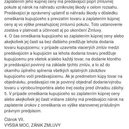
zaplatením jeho kúpnej ceny má predávajúci popri zmluvnej
pokute aj nárok na náhradu vzniknutej škody v celom rozsahu.
Predávajúci je oprávnený uplatniť si náhradu škody v dôsledku
omeškania kupujúceho s prevzatím tovaru a zaplatením kúpnej
ceny aj vo výške presahujúcej zmluvnú pokutu. Toto ustanovenie
zostáva v platnosti a účinnosti aj po ukončení Zmluvy.
4. O čas omeškania kupujúceho so zaplatením kúpnej ceny alebo
akejkoľvek jej časti sa bez ďalšieho predlžuje lehota dodania
tovaru kupujúcemu; v prípade uzavretia viacerých zmlúv medzi
predávajúcim a kupujúcim sa lehota dodania tovaru predlžuje
kupujúcemu pre všetok a/alebo každý tovar, na dodanie ktorého
je predávajúci povinný na základe týchto zmlúv, a to až do
okamihu úplného splnenia všetkých splatných záväzkov
kupujúceho voči predávajúcemu. Ak je predmetom kúpy tovar na
objednávku, predávajúci nie je povinný objednať dodanie/výrobu
tovaru u výrobcu/importéra alebo inej osoby pred úhradou zálohy.
5. V prípade omeškania kupujúceho so zaplatením kúpnej ceny
alebo akejkoľvek jej časti vrátane zálohy má predávajúci nárok na
zaplatenie úrokov z omeškania vo výške stanovenej príslušným
právnym predpisom.
Článok VII.
VYŠŠIA MOC, ZÁNIK ZMLUVY