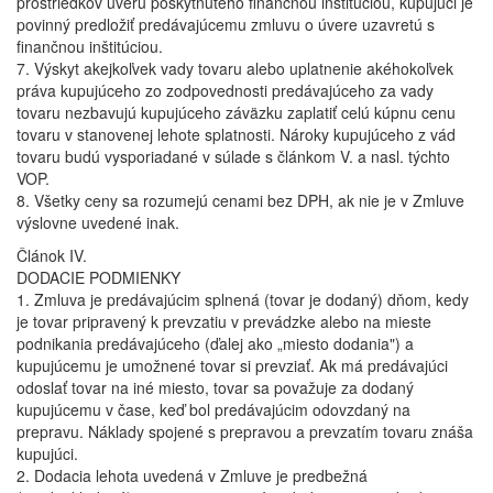
prostriedkov úveru poskytnutého finančnou inštitúciou, kupujúci je
povinný predložiť predávajúcemu zmluvu o úvere uzavretú s
finančnou inštitúciou.
7. Výskyt akejkoľvek vady tovaru alebo uplatnenie akéhokoľvek
práva kupujúceho zo zodpovednosti predávajúceho za vady
tovaru nezbavujú kupujúceho záväzku zaplatiť celú kúpnu cenu
tovaru v stanovenej lehote splatnosti. Nároky kupujúceho z vád
tovaru budú vysporiadané v súlade s článkom V. a nasl. týchto
VOP.
8. Všetky ceny sa rozumejú cenami bez DPH, ak nie je v Zmluve
výslovne uvedené inak.
Článok IV.
DODACIE PODMIENKY
1. Zmluva je predávajúcim splnená (tovar je dodaný) dňom, kedy
je tovar pripravený k prevzatiu v prevádzke alebo na mieste
podnikania predávajúceho (ďalej ako „miesto dodania") a
kupujúcemu je umožnené tovar si prevziať. Ak má predávajúci
odoslať tovar na iné miesto, tovar sa považuje za dodaný
kupujúcemu v čase, keď bol predávajúcim odovzdaný na
prepravu. Náklady spojené s prepravou a prevzatím tovaru znáša
kupujúci.
2. Dodacia lehota uvedená v Zmluve je predbežná