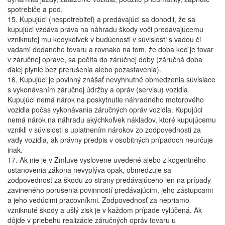
spotrebiče a pod.
15. Kupujúci (nespotrebiteľ) a predávajúci sa dohodli, že sa
kupujúci vzdáva práva na náhradu škody voči predávajúcemu
vzniknutej mu kedykoľvek v budúcnosti v súvislosti s vadou či
vadami dodaného tovaru a rovnako na tom, že doba keď je tovar
v záručnej oprave, sa počíta do záručnej doby (záručná doba
ďalej plynie bez prerušenia alebo pozastavenia).
16. Kupujúci je povinný znášať nevyhnutné obmedzenia súvisiace
s vykonávaním záručnej údržby a opráv (servisu) vozidla.
Kupujúci nemá nárok na poskytnutie náhradného motorového
vozidla počas vykonávania záručných opráv vozidla. Kupujúci
nemá nárok na náhradu akýchkoľvek nákladov, ktoré kupujúcemu
vznikli v súvislosti s uplatnením nárokov zo zodpovednosti za
vady vozidla, ak právny predpis v osobitných prípadoch neurčuje
inak.
17. Ak nie je v Zmluve vyslovene uvedené alebo z kogentného
ustanovenia zákona nevyplýva opak, obmedzuje sa
zodpovednosť za škodu zo strany predávajúceho len na prípady
zavineného porušenia povinností predávajúcim, jeho zástupcami
a jeho vedúcimi pracovníkmi. Zodpovednosť za nepriamo
vzniknuté škody a ušlý zisk je v každom prípade vylúčená. Ak
dôjde v priebehu realizácie záručných opráv tovaru u