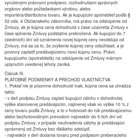
vynútenými právnymi predpismi, rozhodnutiami správnych
orgánov alebo požiadavkami výrobcu, alebo
importéra/distribútora tovaru. Ak je kupujúcim spotrebiteľ podľa §
52 ods. 4 Občianskeho zákonníka, má právo na odstúpenie od
Zmluvy, ak je kúpna cena dohodnutá v čase uzavretia Zmluvy v
čase splnenia Zmluvy podstatne prekročená. Ak kupujúci do 7
(siedmich) dní od oznámenia novej kúpnej ceny neodstúpi od
Zmluvy, má sa za to, že zvýšenie kúpnej ceny odsúhlasil, a je
povinný zaplatiť predávajúcemu novú kúpnu cenu. Právo
kupujúceho (spotrebiteľa) na odstúpenie od Zmluvy márnym
uplynutím uvedenej lehoty zaniká.
Článok III.
PLATOBNÉ PODMIENKY A PRECHOD VLASTNÍCTVA
1. Pokiaľ nie je písomne dohodnuté inak, kúpna cena sa uhrádza
takto:
- v deň podpisu Zmluvy zaplatí kupujúci zálohu v dohodnutej
výške stanovenej predávajúcim, najmenej však vo výške 10 % z
ceny tovaru podľa Zmluvy, a to v hotovosti do rúk predávajúcemu
alebo bezhotovostným prevodom najneskôr do 5-tich dní od
podpisu Zmluvy; v prípade neuhradenia zálohy je predávajúci
oprávnený od Zmluvy bez ďalšieho odstúpiť,
- najneskôr v deň dodania tovaru pred podpisom preberacieho