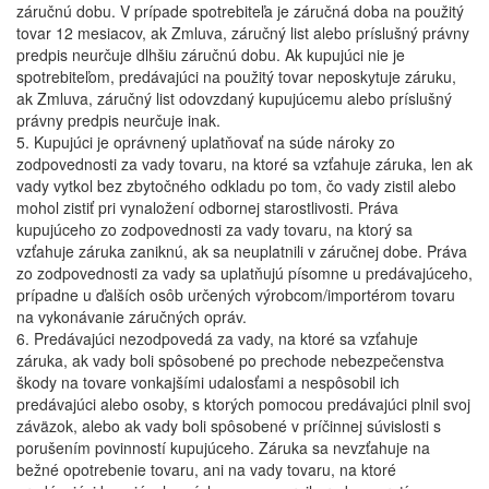
záručnú dobu. V prípade spotrebiteľa je záručná doba na použitý
tovar 12 mesiacov, ak Zmluva, záručný list alebo príslušný právny
predpis neurčuje dlhšiu záručnú dobu. Ak kupujúci nie je
spotrebiteľom, predávajúci na použitý tovar neposkytuje záruku,
ak Zmluva, záručný list odovzdaný kupujúcemu alebo príslušný
právny predpis neurčuje inak.
5. Kupujúci je oprávnený uplatňovať na súde nároky zo
zodpovednosti za vady tovaru, na ktoré sa vzťahuje záruka, len ak
vady vytkol bez zbytočného odkladu po tom, čo vady zistil alebo
mohol zistiť pri vynaložení odbornej starostlivosti. Práva
kupujúceho zo zodpovednosti za vady tovaru, na ktorý sa
vzťahuje záruka zaniknú, ak sa neuplatnili v záručnej dobe. Práva
zo zodpovednosti za vady sa uplatňujú písomne u predávajúceho,
prípadne u ďalších osôb určených výrobcom/importérom tovaru
na vykonávanie záručných opráv.
6. Predávajúci nezodpovedá za vady, na ktoré sa vzťahuje
záruka, ak vady boli spôsobené po prechode nebezpečenstva
škody na tovare vonkajšími udalosťami a nespôsobil ich
predávajúci alebo osoby, s ktorých pomocou predávajúci plnil svoj
záväzok, alebo ak vady boli spôsobené v príčinnej súvislosti s
porušením povinností kupujúceho. Záruka sa nevzťahuje na
bežné opotrebenie tovaru, ani na vady tovaru, na ktoré