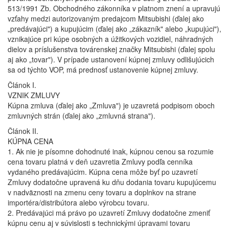
513/1991 Zb. Obchodného zákonníka v platnom znení a upravujú
vzťahy medzi autorizovaným predajcom Mitsubishi (ďalej ako
„predávajúci") a kupujúcim (ďalej ako „zákazník" alebo „kupujúci"),
vznikajúce pri kúpe osobných a úžitkových vozidiel, náhradných
dielov a príslušenstva továrenskej značky Mitsubishi (ďalej spolu
aj ako „tovar"). V prípade ustanovení kúpnej zmluvy odlišujúcich
sa od týchto VOP, má prednosť ustanovenie kúpnej zmluvy.
Článok I.
VZNIK ZMLUVY
Kúpna zmluva (ďalej ako „Zmluva") je uzavretá podpisom oboch
zmluvných strán (ďalej ako „zmluvná strana").
Článok II.
KÚPNA CENA
1. Ak nie je písomne dohodnuté inak, kúpnou cenou sa rozumie
cena tovaru platná v deň uzavretia Zmluvy podľa cenníka
vydaného predávajúcim. Kúpna cena môže byť po uzavretí
Zmluvy dodatočne upravená ku dňu dodania tovaru kupujúcemu
v nadväznosti na zmenu ceny tovaru a doplnkov na strane
importéra/distribútora alebo výrobcu tovaru.
2. Predávajúci má právo po uzavretí Zmluvy dodatočne zmeniť
kúpnu cenu aj v súvislosti s technickými úpravami tovaru