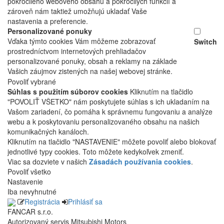
pokročilého webového obsahu a pokročilých funkcií a
zároveň nám taktiež umožňujú ukladať Vaše
nastavenia a preferencie.
Personalizované ponuky
Vďaka týmto cookies Vám môžeme zobrazovať
Switch
prostredníctvom internetových prehliadačov
personalizované ponuky, obsah a reklamy na základe
Vašich záujmov zistených na našej webovej stránke.
Povoliť vybrané
Súhlas s použitím súborov cookies
Kliknutím na tlačidlo
"POVOLIŤ VŠETKO" nám poskytujete súhlas s ich ukladaním na
Vašom zariadení, čo pomáha k správnemu fungovaniu a analýze
webu a k poskytovaniu personalizovaného obsahu na našich
komunikačných kanáloch.
Kliknutím na tlačidlo "NASTAVENIE" môžete povoliť alebo blokovať
jednotlivé typy cookies. Toto môžete kedykoľvek zmeniť.
Viac sa dozviete v našich
Zásadách používania cookies
.
Povoliť všetko
Nastavenie
Iba nevyhnutné
Registrácia
Prihlásiť sa
FANCAR s.r.o.
Autorizovaný servis Mitsubishi Motors