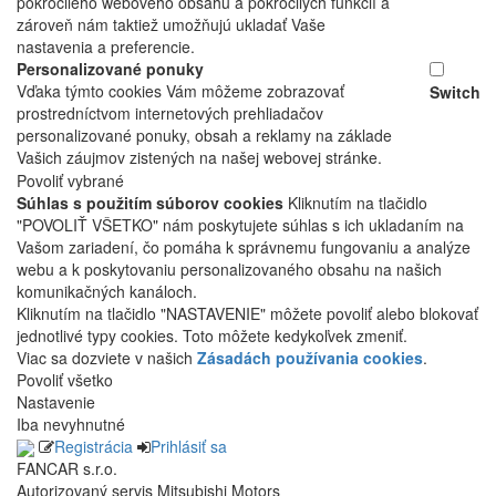
pokročilého webového obsahu a pokročilých funkcií a
zároveň nám taktiež umožňujú ukladať Vaše
nastavenia a preferencie.
Personalizované ponuky
Vďaka týmto cookies Vám môžeme zobrazovať
Switch
prostredníctvom internetových prehliadačov
personalizované ponuky, obsah a reklamy na základe
Vašich záujmov zistených na našej webovej stránke.
Povoliť vybrané
Súhlas s použitím súborov cookies
Kliknutím na tlačidlo
"POVOLIŤ VŠETKO" nám poskytujete súhlas s ich ukladaním na
Vašom zariadení, čo pomáha k správnemu fungovaniu a analýze
webu a k poskytovaniu personalizovaného obsahu na našich
komunikačných kanáloch.
Kliknutím na tlačidlo "NASTAVENIE" môžete povoliť alebo blokovať
jednotlivé typy cookies. Toto môžete kedykoľvek zmeniť.
Viac sa dozviete v našich
Zásadách používania cookies
.
Povoliť všetko
Nastavenie
Iba nevyhnutné
Registrácia
Prihlásiť sa
FANCAR s.r.o.
Autorizovaný servis Mitsubishi Motors