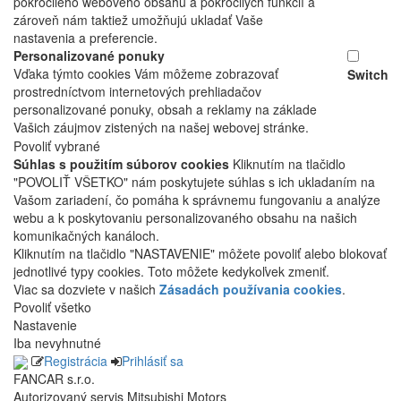
pokročilého webového obsahu a pokročilých funkcií a
zároveň nám taktiež umožňujú ukladať Vaše
nastavenia a preferencie.
Personalizované ponuky
Vďaka týmto cookies Vám môžeme zobrazovať
Switch
prostredníctvom internetových prehliadačov
personalizované ponuky, obsah a reklamy na základe
Vašich záujmov zistených na našej webovej stránke.
Povoliť vybrané
Súhlas s použitím súborov cookies
Kliknutím na tlačidlo
"POVOLIŤ VŠETKO" nám poskytujete súhlas s ich ukladaním na
Vašom zariadení, čo pomáha k správnemu fungovaniu a analýze
webu a k poskytovaniu personalizovaného obsahu na našich
komunikačných kanáloch.
Kliknutím na tlačidlo "NASTAVENIE" môžete povoliť alebo blokovať
jednotlivé typy cookies. Toto môžete kedykoľvek zmeniť.
Viac sa dozviete v našich
Zásadách používania cookies
.
Povoliť všetko
Nastavenie
Iba nevyhnutné
Registrácia
Prihlásiť sa
FANCAR s.r.o.
Autorizovaný servis Mitsubishi Motors