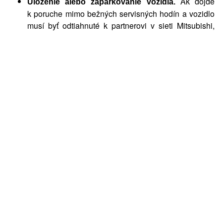
Ak dôjde
Uloženie alebo zaparkovanie vozidla.
k poruche mimo bežných servisných hodín a vozidlo
musí byť odtiahnuté k partnerovi v sieti Mitsubishi,
zabezpečíme umiestnenie vozidla na stráženom
parkovisku. V najbližší pracovný deň bude vaše
vozidlo odtiahnuté k partnerovi v sieti Mitsubishi
V prípade nutnosti
Predanie naliehavých odkazov.
zabezpečíme predanie dôležitých odkazov vašej
rodine, priateľom alebo kolegom v zamestnaní
Na základe vašej žiadosti vám
Informačný servis.
poskytneme základné technické rady týkajúce sa
vášho vozidla a/alebo siete partnerov Mitsubishi
na území Európy
Na základe vašej
Právnu a zdravotnú pomoc.
požiadavky vám v prípade núdze poskytneme
kontaktné informácie na právnych a zdravotných
odborníkov
Ak rozsah škody
Európske colné poplatky.
na vozidle neumožňuje jeho opravu, uhradíme všetky