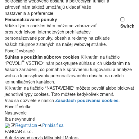
pokročilého webového obsahu a pokročilých funkcií a
zároveň nám taktiež umožňujú ukladať Vaše
nastavenia a preferencie.
Personalizované ponuky
Vďaka týmto cookies Vám môžeme zobrazovať
Switch
prostredníctvom internetových prehliadačov
personalizované ponuky, obsah a reklamy na základe
Vašich záujmov zistených na našej webovej stránke.
Povoliť vybrané
Súhlas s použitím súborov cookies
Kliknutím na tlačidlo
"POVOLIŤ VŠETKO" nám poskytujete súhlas s ich ukladaním na
Vašom zariadení, čo pomáha k správnemu fungovaniu a analýze
webu a k poskytovaniu personalizovaného obsahu na našich
komunikačných kanáloch.
Kliknutím na tlačidlo "NASTAVENIE" môžete povoliť alebo blokovať
jednotlivé typy cookies. Toto môžete kedykoľvek zmeniť.
Viac sa dozviete v našich
Zásadách používania cookies
.
Povoliť všetko
Nastavenie
Iba nevyhnutné
Registrácia
Prihlásiť sa
FANCAR s.r.o.
Autorizovaný servis Mitsubishi Motors