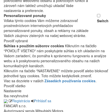
pokročilého webového obsahu a pokročilých funkcií a
zároveň nám taktiež umožňujú ukladať Vaše
nastavenia a preferencie.
Personalizované ponuky
Vďaka týmto cookies Vám môžeme zobrazovať
Switch
prostredníctvom internetových prehliadačov
personalizované ponuky, obsah a reklamy na základe
Vašich záujmov zistených na našej webovej stránke.
Povoliť vybrané
Súhlas s použitím súborov cookies
Kliknutím na tlačidlo
"POVOLIŤ VŠETKO" nám poskytujete súhlas s ich ukladaním na
Vašom zariadení, čo pomáha k správnemu fungovaniu a analýze
webu a k poskytovaniu personalizovaného obsahu na našich
komunikačných kanáloch.
Kliknutím na tlačidlo "NASTAVENIE" môžete povoliť alebo blokovať
jednotlivé typy cookies. Toto môžete kedykoľvek zmeniť.
Viac sa dozviete v našich
Zásadách používania cookies
.
Povoliť všetko
Nastavenie
Iba nevyhnutné
Registrácia
Prihlásiť sa
FANCAR s.r.o.
Autorizovaný servis Mitsubishi Motors