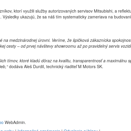
kov, ktorí využili služby autorizovaných servisov Mitsubishi, a reflektu
. Výsledky ukazujú, že sa náš tím systematicky zameriava na budovanie
é na medzinárodnej úrovni. Veríme, že špičková zákaznícka spokojnosť
kej cesty – od prvej návštevy showroomu až po pravidelný servis vozidl
ch tímov, ktoré kladú dôraz na kvalitu, transparentnosť a maximálnu s
ieb,“
dodáva Aleš Durdil, technický riaditeľ M Motors SK.
bo
WebAdmin.