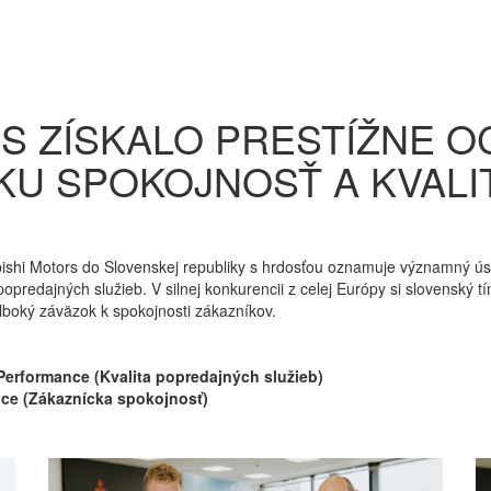
S ZÍSKALO PRESTÍŽNE O
KU SPOKOJNOSŤ A KVAL
ishi Motors do Slovenskej republiky s hrdosťou oznamuje významný ú
popredajných služieb. V silnej konkurencii z celej Európy si slovenský 
hlboký záväzok k spokojnosti zákazníkov.
s Performance (Kvalita popredajných služieb)
nce (Zákaznícka spokojnosť)