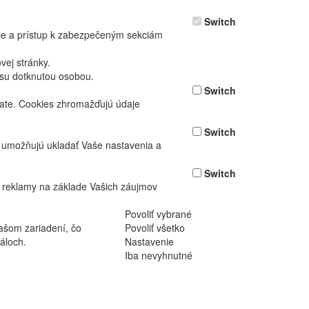
Switch
nie a prístup k zabezpečeným sekciám
ej stránky.
asu dotknutou osobou.
Switch
vate. Cookies zhromažďujú údaje
Switch
ž umožňujú ukladať Vaše nastavenia a
Switch
 reklamy na základe Vašich záujmov
Povoliť vybrané
ašom zariadení, čo
Povoliť všetko
áloch.
Nastavenie
Iba nevyhnutné