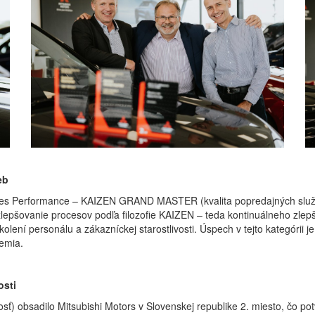
eb
sales Performance – KAIZEN GRAND MASTER (kvalita popredajných služie
lepšovanie procesov podľa filozofie KAIZEN – teda kontinuálneho zlepš
kolení personálu a zákazníckej starostlivosti. Úspech v tejto kategóri
zemia.
osti
) obsadilo Mitsubishi Motors v Slovenskej republike 2. miesto, čo potv