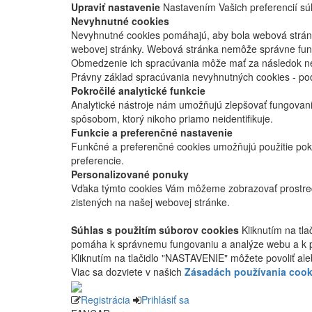
Upraviť nastavenie
Nastavením Vašich preferencií súh
Nevyhnutné cookies
Nevyhnutné cookies pomáhajú, aby bola webová stránka
webovej stránky. Webová stránka nemôže správne fung
Obmedzenie ich spracúvania môže mať za následok nes
Právny základ spracúvania nevyhnutných cookies - po
Pokročilé analytické funkcie
Analytické nástroje nám umožňujú zlepšovať fungovan
spôsobom, ktorý nikoho priamo neidentifikuje.
Funkcie a preferenčné nastavenie
Funkčné a preferenčné cookies umožňujú použitie pok
preferencie.
Personalizované ponuky
Vďaka týmto cookies Vám môžeme zobrazovať prostred
zistených na našej webovej stránke.
Súhlas s použitím súborov cookies
Kliknutím na tl
pomáha k správnemu fungovaniu a analýze webu a k 
Kliknutím na tlačidlo "NASTAVENIE" môžete povoliť ale
Viac sa dozviete v našich
Zásadách používania cook
Registrácia
Prihlásiť sa