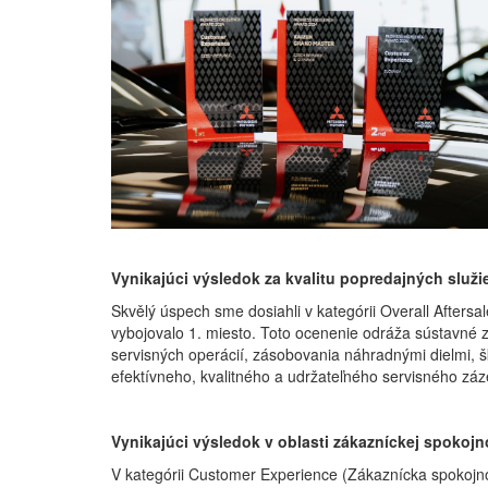
Vynikajúci výsledok za kvalitu popredajných služi
Skvělý úspech sme dosiahli v kategórii Overall After
vybojovalo 1. miesto. Toto ocenenie odráža sústavné z
servisných operácií, zásobovania náhradnými dielmi, š
efektívneho, kvalitného a udržateľného servisného zá
Vynikajúci výsledok v oblasti zákazníckej spokojn
V kategórii Customer Experience (Zákaznícka spokojnosť