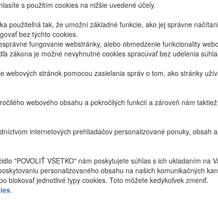
lasíte s použitím cookies na nižšie uvedené účely.
 použiteľná tak, že umožní základné funkcie, ako jej správne načíta
ovať bez týchto cookies.
právne fungovanie webstránky, alebo obmedzenie funkcionality webov
dľa zákona je možné nevyhnutné cookies spracúvať bez udelenia súhl
ie webových stránok pomocou zasielania správ o tom, ako stránky uží
ročilého webového obsahu a pokročilých funkcií a zároveň nám taktie
níctvom internetových prehliadačov personalizované ponuky, obsah a
ačidlo "POVOLIŤ VŠETKO" nám poskytujete súhlas s ich ukladaním na V
poskytovaniu personalizovaného obsahu na našich komunikačných kan
bo blokovať jednotlivé typy cookies. Toto môžete kedykoľvek zmeniť.
ies
.